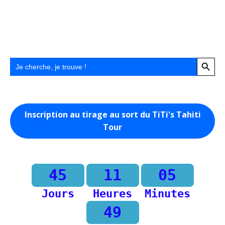
Search Button
Search
for:
Inscription au tirage au sort du TiTi's Tahiti
Tour
45
11
05
Jours
Heures
Minutes
49