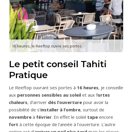
16 heures, le Reeftop ouvre ses portes
Le petit conseil Tahiti
Pratique
Le Reeftop ouvrant ses portes à
16 heures
, je conseille
aux
personnes sensibles au soleil
et aux f
ortes
chaleurs
, d’arriver
dès l’ouverture
pour avoir la
possibilité de s’
installer à l’ombre
, surtout de
novembre
à
février
. En effet le soleil
tape
encore
fort
à cette époque de l’année à l’ouverture. L’autre
option est d’
arriver un poil plus tard
mais les places