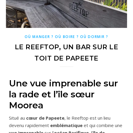
OÙ MANGER ? OÙ BOIRE ? OÙ DORMIR ?
LE REEFTOP, UN BAR SUR LE
TOIT DE PAPEETE
Une vue imprenable sur
la rade et l’île sœur
Moorea
Situé au
cœur de Papeete
, le Reeftop est un lieu
devenu rapidement
emblématique
et qui combine une
vue imprenable
sur l’
océan Pacifique
, l’
île de