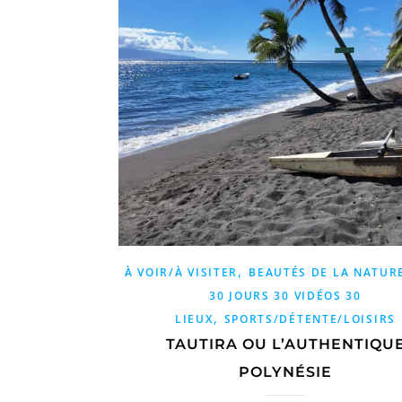
,
À VOIR/À VISITER
BEAUTÉS DE LA NATUR
30 JOURS 30 VIDÉOS 30
,
LIEUX
SPORTS/DÉTENTE/LOISIRS
TAUTIRA OU L’AUTHENTIQU
POLYNÉSIE