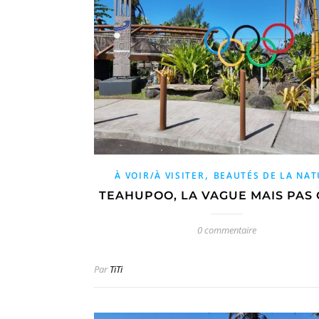
,
À VOIR/À VISITER
BEAUTÉS DE LA NA
TEAHUPOO, LA VAGUE MAIS PAS
0 commentaire
Par
TiTi