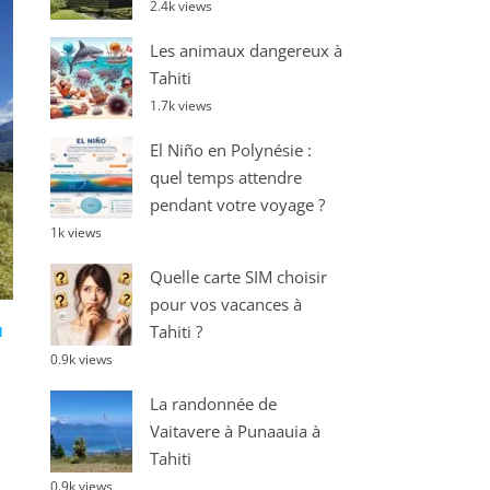
2.4k views
Les animaux dangereux à
Tahiti
1.7k views
El Niño en Polynésie :
quel temps attendre
pendant votre voyage ?
1k views
Quelle carte SIM choisir
pour vos vacances à
Tahiti ?
I
0.9k views
La randonnée de
Vaitavere à Punaauia à
Tahiti
0.9k views