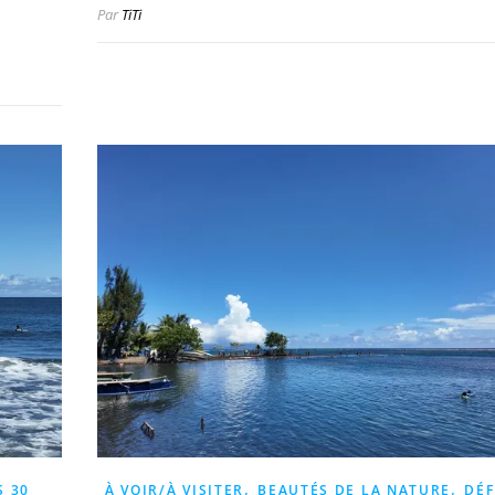
Par
TiTi
,
,
S 30
À VOIR/À VISITER
BEAUTÉS DE LA NATURE
DÉF