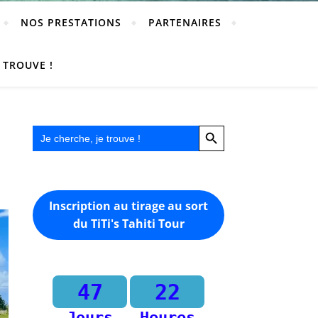
NOS PRESTATIONS
PARTENAIRES
Search
 TROUVE !
for:
Search Button
Search Button
Search
for:
Inscription au tirage au sort
du TiTi's Tahiti Tour
47
22
Jours
Heures