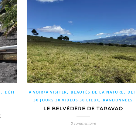
,
,
,
E
DÉFI
À VOIR/À VISITER
BEAUTÉS DE LA NATURE
DÉF
,
30 JOURS 30 VIDÉOS 30 LIEUX
RANDONNÉES
LE BELVÉDÈRE DE TARAVAO
E
0 commentaire