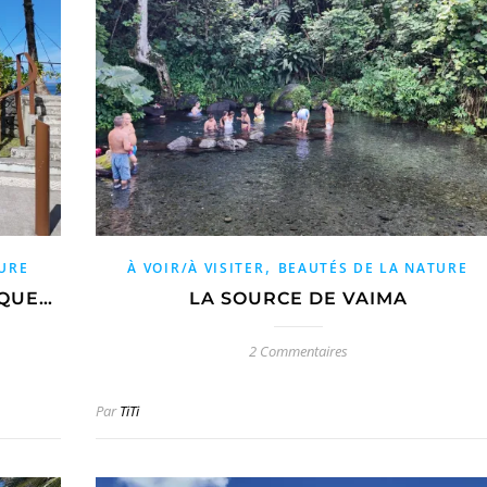
,
TURE
À VOIR/À VISITER
BEAUTÉS DE LA NATURE
 QUE…
LA SOURCE DE VAIMA
2 Commentaires
Par
TiTi