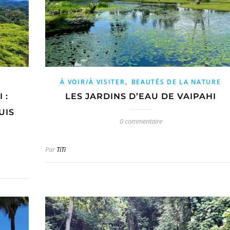
,
À VOIR/À VISITER
BEAUTÉS DE LA NATURE
 :
LES JARDINS D’EAU DE VAIPAHI
UIS
0 commentaire
Par
TiTi