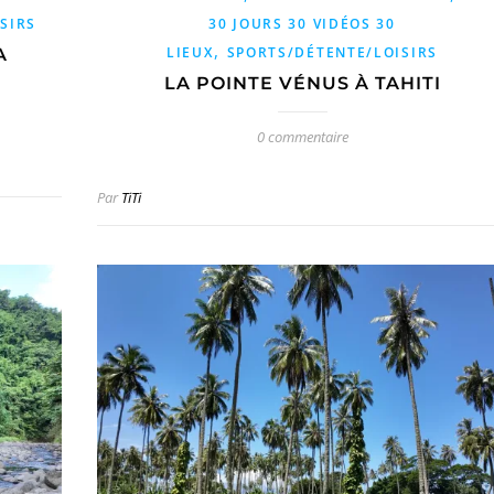
SIRS
30 JOURS 30 VIDÉOS 30
,
LIEUX
SPORTS/DÉTENTE/LOISIRS
A
LA POINTE VÉNUS À TAHITI
0 commentaire
Par
TiTi