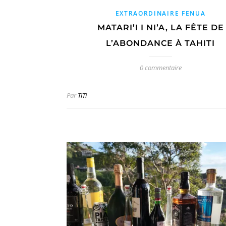
EXTRAORDINAIRE FENUA
MATARI’I I NI’A, LA FÊTE DE
L’ABONDANCE À TAHITI
0 commentaire
Par
TiTi