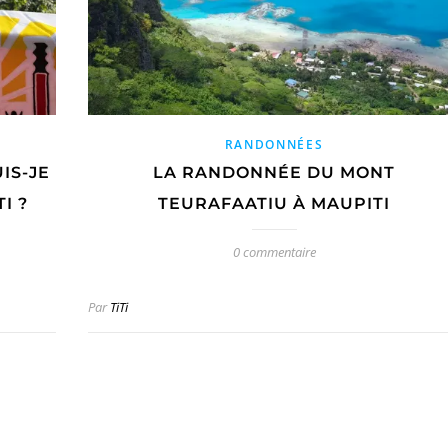
RANDONNÉES
IS-JE
LA RANDONNÉE DU MONT
I ?
TEURAFAATIU À MAUPITI
0 commentaire
Par
TiTi