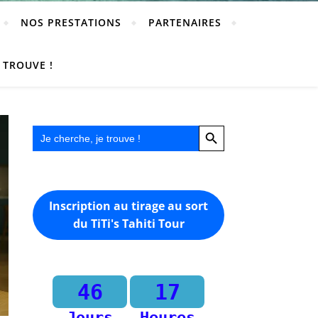
NOS PRESTATIONS
PARTENAIRES
Search
 TROUVE !
for:
Search Button
Search Button
Search
for:
Inscription au tirage au sort
du TiTi's Tahiti Tour
46
17
Jours
Heures