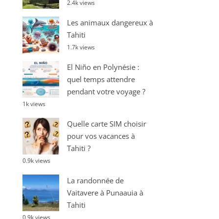
2.4k views
Les animaux dangereux à
Tahiti
1.7k views
El Niño en Polynésie :
quel temps attendre
pendant votre voyage ?
1k views
Quelle carte SIM choisir
pour vos vacances à
Tahiti ?
0.9k views
La randonnée de
Vaitavere à Punaauia à
Tahiti
0.9k views