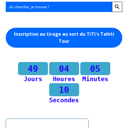
Search Button
Search
for:
Inscription au tirage au sort du TiTi's Tahiti
Tour
49
04
05
Jours
Heures
Minutes
10
Secondes