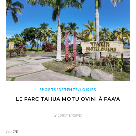
SPORTS/DÉTENTE/LOISIRS
LE PARC TAHUA MOTU OVINI À FAA’A
2 Commentaires
Par
TiTi