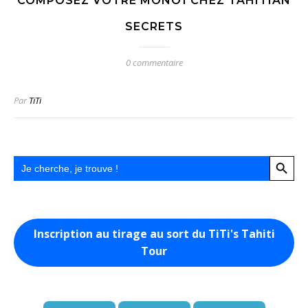
COMPOSEZ VOTRE MONOÏ CHEZ TAHITIAN
SECRETS
0 commentaire
Par
TiTi
Search Button
Search
for:
Inscription au tirage au sort du TiTi's Tahiti
Tour