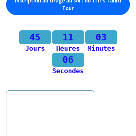
Inscription au tirage au sort du TiTi's Tahiti
Tour
45
11
03
Jours
Heures
Minutes
06
Secondes