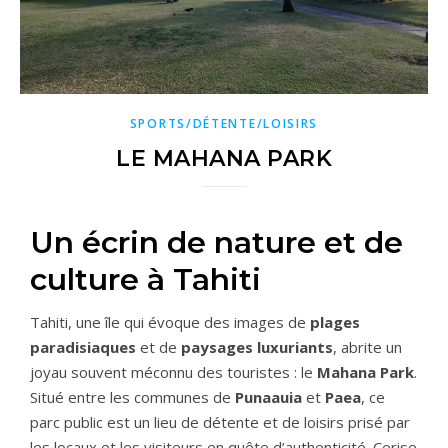
SPORTS/DÉTENTE/LOISIRS
LE MAHANA PARK
Un écrin de nature et de
culture à Tahiti
Tahiti, une île qui évoque des images de
plages
paradisiaques
et de
paysages luxuriants
, abrite un
joyau souvent méconnu des touristes : le
Mahana Park
.
Situé entre les communes de
Punaauia
et
Paea
, ce
parc public est un lieu de détente et de loisirs prisé par
les locaux et les visiteurs en quête d’authenticité. Cerise