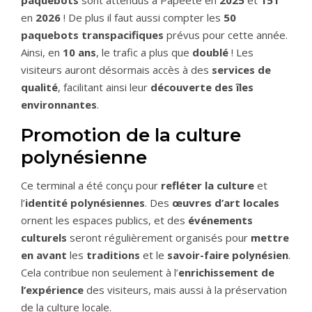
paquebots
sont attendus à Papeete en
2025
et
151
en
2026
! De plus il faut aussi compter les
50
paquebots transpacifiques
prévus pour cette année.
Ainsi, en
10 ans
, le trafic a plus que
doublé
! Les
visiteurs auront désormais accès à des
services de
qualité
, facilitant ainsi leur
découverte
des îles
environnantes
.
Promotion de la culture
polynésienne
Ce terminal a été conçu pour
refléter la culture
et
l’
identité polynésiennes
. Des
œuvres d’art locales
ornent les espaces publics, et des
événements
culturels
seront régulièrement organisés pour
mettre
en avant
les
traditions
et le
savoir-faire polynésien
.
Cela contribue non seulement à l’
enrichissement de
l’expérience
des visiteurs, mais aussi à la préservation
de la culture locale.