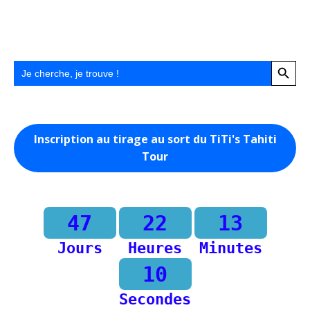
Search Button
Search
for:
Inscription au tirage au sort du TiTi's Tahiti
Tour
47
22
13
Jours
Heures
Minutes
10
Secondes