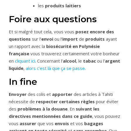
les
produits laitiers
Foire aux questions
Et si malgré tout cela, vous vous
posez encore des
questions
sur l’
envoi
ou l’
import
de
produits
ayant
un rapport avec la
biosécurité en Polynésie
française
vous trouverez certainement votre bonheur
en
cliquant ici
. Concernant l’
alcool
, le
tabac
ou l’
argent
liquide
,
alors c’est là que ça se passe
.
In fine
Envoyer
des colis et
apporter
des articles à Tahiti
nécessite de
respecter certaines règles
pour éviter
des
problèmes à la douane
. En
suivant les
directives mentionnées dans ce guide
, vous pouvez
vous
assurer
que vos
envois
et vos
bagages
arrivent en toute sécurité
et
sans encombre
. Que