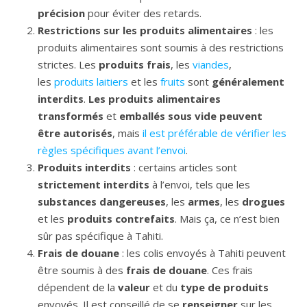
précision
pour éviter des retards.
Restrictions sur les produits alimentaires
: les
produits alimentaires sont soumis à des restrictions
strictes. Les
produits frais
, les
viandes
,
les
produits laitiers
et les
fruits
sont
généralement
interdits
.
Les produits alimentaires
transformés
et
emballés
sous vide peuvent
être autorisés
, mais
il est préférable de vérifier les
règles spécifiques avant l’envoi
.
Produits interdits
: certains articles sont
strictement interdits
à l’envoi, tels que les
substances dangereuses
, les
armes
, les
drogues
et les
produits contrefaits
. Mais ça, ce n’est bien
sûr pas spécifique à Tahiti.
Frais de douane
: les colis envoyés à Tahiti peuvent
être soumis à des
frais de douane
. Ces frais
dépendent de la
valeur
et du
type de produits
envoyés. Il est conseillé de se
renseigner
sur les