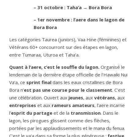
– 31 octobre : Taha’a → Bora Bora
– 1er novembre : l’aere dans le lagon de
Bora Bora
Les catégories Taurea (juniors), Vaa Hine (féminines) et
Vétérans 60+ concourront sur des étapes en lagon,
entre Tumaraa, Uturoa et Taha’a.
Quant à l’aere, c’est le souffle du lagon.
Organisé le
lendemain de la dernière étape officielle de l’Hawaiki Nui
Va’a, ce
sprint final
dans les eaux cristallines de Bora
Bora n’
est pas une course pour le classement
. C’est
une célébration. Ouvert aux
jeunes
, aux
vétérans
, aux
entreprises
et aux
rameurs amateurs
, l’aere incarne
l’
esprit du partage
et de la
transmission
. Dans le
lagon, les pirogues glissent comme des flèches,
portées par les applaudissements et le mana du fenua.
C’est le va’a dans sa forme la plus généreuse :
festive
,