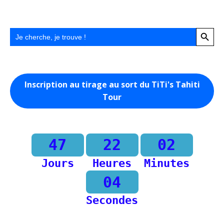
Search Button
Search
for:
Inscription au tirage au sort du TiTi's Tahiti
Tour
47
22
02
Jours
Heures
Minutes
04
Secondes