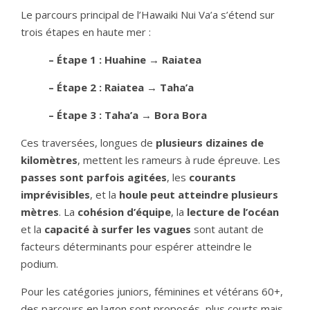
Le parcours principal de l’Hawaiki Nui Va’a s’étend sur
trois étapes en haute mer :
– Étape 1 : Huahine → Raiatea
– Étape 2 : Raiatea → Taha’a
– Étape 3 : Taha’a → Bora Bora
Ces traversées, longues de
plusieurs dizaines de
kilomètres
, mettent les rameurs à rude épreuve. Les
passes sont parfois agitées
, les
courants
imprévisibles
, et la
houle peut atteindre plusieurs
mètres
. La
cohésion d’équipe
, la
lecture de l’océan
et la
capacité à surfer les vagues
sont autant de
facteurs déterminants pour espérer atteindre le
podium.
Pour les catégories juniors, féminines et vétérans 60+,
des parcours en lagon sont proposés, plus courts mais