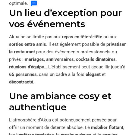
optimale.
Un lieu d’exception pour
vos événements
Akua ne se limite pas aux
repas en tête-à-tête
ou aux
sorties entre amis
. Il est également possible de
privatiser
le restaurant
pour des événements professionnels ou
privés :
mariages
,
anniversaires
,
cocktails dînatoires
,
réunions d’équipe
… L’établissement peut accueillir jusqu’à
65 personnes
, dans un cadre à la fois
élégant
et
décontracté
.
Une ambiance cosy et
authentique
L’atmosphère d’Akua est soigneusement pensée pour
offrir un moment de détente absolue. Le
mobilier flottant
,
les
lumières tamisées
, la
musique douce
et le
service