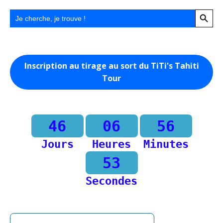
Search Button
Search
for:
Inscription au tirage au sort du TiTi's Tahiti
Tour
46
06
56
Jours
Heures
Minutes
53
Secondes